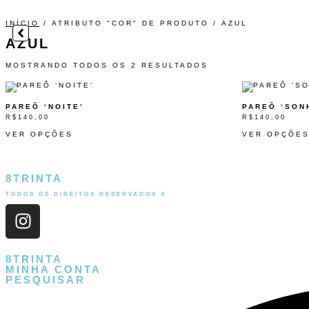
INÍCIO
/ ATRIBUTO "COR" DE PRODUTO / AZUL
AZUL
MOSTRANDO TODOS OS 2 RESULTADOS
PAREÔ ‘NOITE’
PAREÔ ‘SON
R$
140,00
R$
140,00
VER OPÇÕES
VER OPÇÕE
8TRINTA
TODOS OS DIREITOS RESERVADOS ®
8TRINTA
MINHA CONTA
PESQUISAR