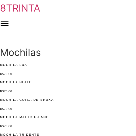
8TRINTA
Ir
para
o
conteúdo
Mochilas
MOCHILA LUA
R$
70,00
MOCHILA NOITE
R$
70,00
MOCHILA COISA DE BRUXA
R$
70,00
MOCHILA MAGIC ISLAND
R$
70,00
MOCHILA TRIDENTE